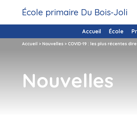
École primaire Du Bois‑Joli
Accueil
École
P
Accueil
>
Nouvelles
>
COVID-19 : les plus récentes dir
Nouvelles