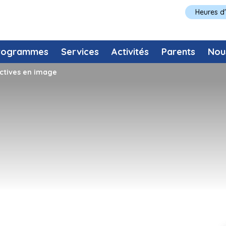
Heures d
rogrammes
Services
Activités
Parents
Nou
ectives en image