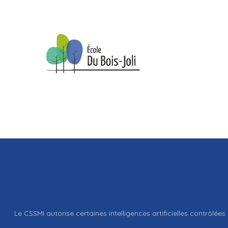
Le CSSMI autorise certaines intelligences artificielles contrôlées 