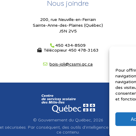
Nous joindre
200, rue Neuville-en-Ferrain
Sainte-Anne-des-Plaines (Québec)
J5N 2V5
450 434-8509
Télécopieur
450 478-3163
bois-joli@cssmi.qc.ca
Pour offri
navigation
navigation
des visite
consenteme
et fonctio
Ac
© Gouvernement du Québec, 2026
et sécurisées. Par conséquent, des outils d’intelligence artificielle a
ce contenu.