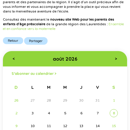
parents
et des partenaires de la région. Il s’agit d’un outil précieux afin de
vous informer et vous accompagner à prendre la place qui vous revient
dans la merveilleuse aventure de l’école.
Consultez dès maintenant le
nouveau site Web pour les parents des
Ensemble
enfants d’âge préscolaire
de la grande région des Laurentides :
et en confiance vers la maternelle
Retour
Partager
août 2026
<
>
S’abonner au calendrier >
D
L
M
M
J
V
S
26
27
28
29
30
31
1
2
3
4
5
6
7
8
9
10
11
12
13
14
15