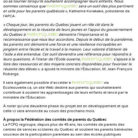
où se tourner lorsqu’ils souhaitent accompagner leurs enfants. Nous
PARENTS.QUEBEC
sommes convaincus que
sera un outil des plus pertinent
et utile pour les parents québécois »
, Katherine Korakakis, présidente de
l’APCA.
« Chaque jour, les parents du Québec jouent un rôle clé dans le
développement et la réussite de leurs jeunes et l’appui du gouvernement
PARENTS.QUEBEC
du Québec à
démontre l’importance et la
reconnaissance que nous leur accordons. Depuis le début de la pandémie,
les parents ont démontré une force et une résilience incroyables en
jonglant entre l’école et le travail à la maison. Leur volonté d’obtenir de
l’aide a été entendue. Cet outil deviendra une référence pour répondre à
PARENTS.QUEBEC
leurs questions. À l’instar de l’École ouverte,
s’ajoute à la
liste des ressources et des moyens concrets disponibles pour favoriser la
réussite des élèves »
, a ajouté le ministre de l’Éducation, M. Jean-François
Roberge.
PARENTS.QUEBEC
Il sera également possible d’accéder à
via
Ecoleouverte.ca, un site Web destiné aux parents qui souhaiteraient
contribuer à soutenir les apprentissages de leurs enfants et lancé par le
ministère de l’Éducation.
À noter qu’une deuxième phase du projet est en développement et que
celle-ci sera annoncée au cours des prochains mois.
À propos la Fédération des comités de parents du Québec
La FCPQ regroupe, depuis plus de 45 ans, les comités de parents des
centres de services scolaires du Québec et soutient les parents bénévoles
soucieux de la participation parentale au sein des écoles publiques