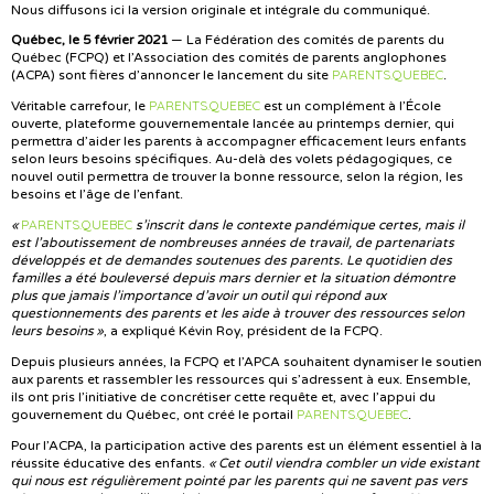
Nous diffusons ici la version originale et intégrale du communiqué.
Québec, le 5 février 2021
— La Fédération des comités de parents du
Québec (FCPQ) et l’Association des comités de parents anglophones
PARENTS.QUEBEC
(ACPA) sont fières d’annoncer le lancement du site
.
PARENTS.QUEBEC
Véritable carrefour, le
est un complément à l’École
ouverte, plateforme gouvernementale lancée au printemps dernier, qui
permettra d’aider les parents à accompagner efficacement leurs enfants
selon leurs besoins spécifiques. Au-delà des volets pédagogiques, ce
nouvel outil permettra de trouver la bonne ressource, selon la région, les
besoins et l’âge de l’enfant.
PARENTS.QUEBEC
«
s’inscrit dans le contexte pandémique certes, mais il
est l’aboutissement de nombreuses années de travail, de partenariats
développés et de demandes soutenues des parents. Le quotidien des
familles a été bouleversé depuis mars dernier et la situation démontre
plus que jamais l’importance d’avoir un outil qui répond aux
questionnements des parents et les aide à trouver des ressources selon
leurs besoins »
, a expliqué Kévin Roy, président de la FCPQ.
Depuis plusieurs années, la FCPQ et l’APCA souhaitent dynamiser le soutien
aux parents et rassembler les ressources qui s’adressent à eux. Ensemble,
ils ont pris l’initiative de concrétiser cette requête et, avec l’appui du
PARENTS.QUEBEC
gouvernement du Québec, ont créé le portail
.
Pour l’ACPA, la participation active des parents est un élément essentiel à la
réussite éducative des enfants.
« Cet outil viendra combler un vide existant
qui nous est régulièrement pointé par les parents qui ne savent pas vers