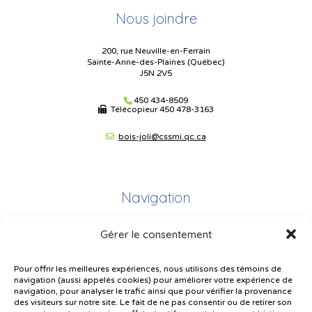
Nous joindre
200, rue Neuville-en-Ferrain
Sainte-Anne-des-Plaines (Québec)
J5N 2V5
450 434-8509
Télécopieur
450 478-3163
bois-joli@cssmi.qc.ca
Navigation
Gérer le consentement
Plan du site
Portail Parents
Pour offrir les meilleures expériences, nous utilisons des témoins de
navigation (aussi appelés cookies) pour améliorer votre expérience de
Plainte – service à l’élève
navigation, pour analyser le trafic ainsi que pour vérifier la provenance
des visiteurs sur notre site. Le fait de ne pas consentir ou de retirer son
Politique de confidentialité