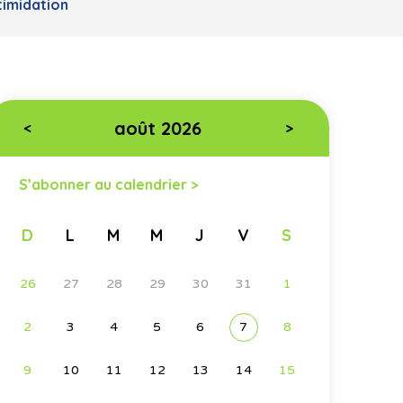
timidation
août 2026
<
>
S’abonner au calendrier >
D
L
M
M
J
V
S
26
27
28
29
30
31
1
2
3
4
5
6
7
8
9
10
11
12
13
14
15