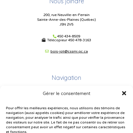
Nous joindre
200, rue Neuville-en-Ferrain
Sainte-Anne-des-Plaines (Québec)
J5N 2V5
450 434-8509
Télécopieur
450 478-3163
bois-joli@cssmi.qc.ca
Navigation
Gérer le consentement
Plan du site
Portail Parents
Pour offrir les meilleures expériences, nous utilisons des témoins de
navigation (aussi appelés cookies) pour améliorer votre expérience de
Plainte – service à l’élève
navigation, pour analyser le trafic ainsi que pour vérifier la provenance
des visiteurs sur notre site. Le fait de ne pas consentir ou de retirer son
Politique de confidentialité
consentement peut avoir un effet négatif sur certaines caractéristiques
et fonctions.