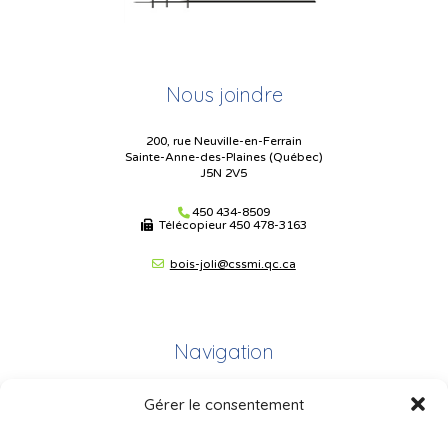
Nous joindre
200, rue Neuville-en-Ferrain
Sainte-Anne-des-Plaines (Québec)
J5N 2V5
450 434-8509
Télécopieur
450 478-3163
bois-joli@cssmi.qc.ca
Navigation
Gérer le consentement
Plan du site
Portail Parents