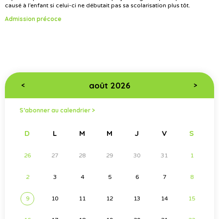
causé à l’enfant si celui-ci ne débutait pas sa scolarisation plus tôt.
Admission précoce
août 2026
<
>
S’abonner au calendrier >
D
L
M
M
J
V
S
26
27
28
29
30
31
1
2
3
4
5
6
7
8
9
10
11
12
13
14
15