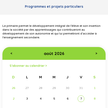
Programmes et projets particuliers
Le primaire permet le développement intégral de l’élève et son insertion
dans la société par des apprentissages qui contribueront au
développement de son autonomie et qui lui permettront d’accéder à
l’enseignement secondaire.
août 2026
<
>
S’abonner au calendrier >
D
L
M
M
J
V
S
26
27
28
29
30
31
1
2
3
4
5
6
7
8