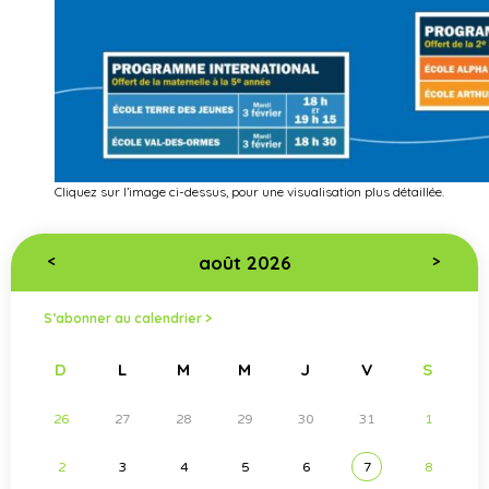
Cliquez sur l’image ci-dessus, pour une visualisation plus détaillée.
août 2026
<
>
S’abonner au calendrier >
D
L
M
M
J
V
S
26
27
28
29
30
31
1
2
3
4
5
6
7
8